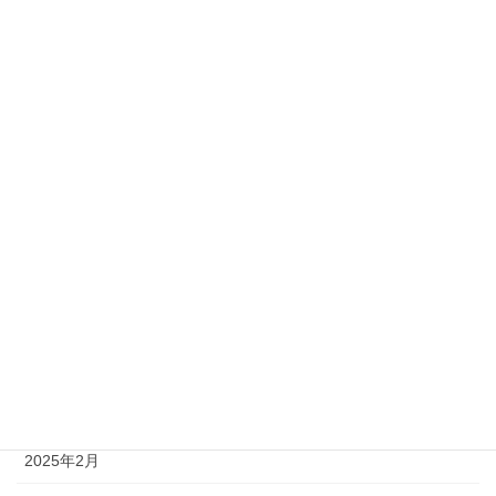
お知らせ
公共その他
公営住宅
小、中学校
民間工事
賃貸物件
アーカイブ
2025年12月
2025年8月
2025年2月