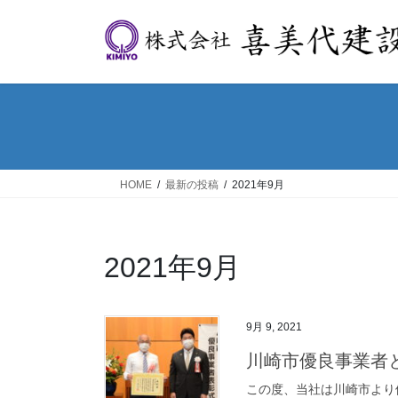
コ
ナ
ン
ビ
テ
ゲ
ン
ー
ツ
シ
へ
ョ
ス
ン
キ
に
ッ
移
HOME
最新の投稿
2021年9月
プ
動
2021年9月
9月 9, 2021
川崎市優良事業者
この度、当社は川崎市より