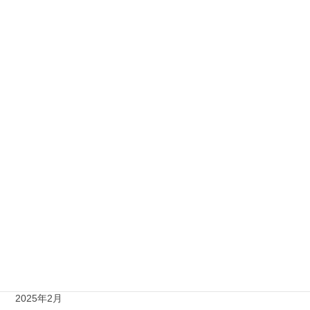
公共その他
公営住宅
小、中学校
民間工事
賃貸物件
アーカイブ
2026年8月
2025年12月
2025年8月
2025年2月