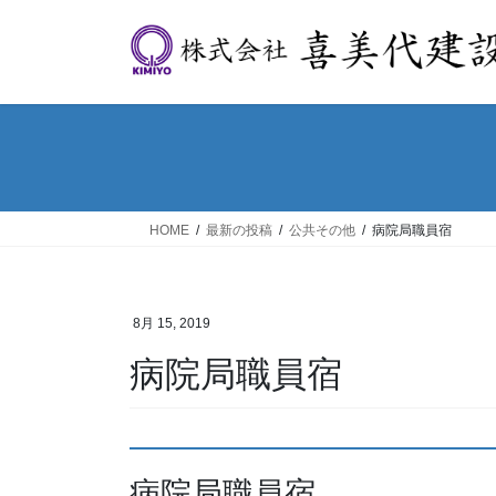
コ
ナ
ン
ビ
テ
ゲ
ン
ー
ツ
シ
へ
ョ
ス
ン
キ
に
ッ
移
HOME
最新の投稿
公共その他
病院局職員宿
プ
動
8月 15, 2019
病院局職員宿
病院局職員宿